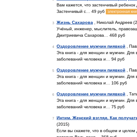
Вам кажется, что застенчивый ребенок 
Застенчивый с… 49 руб
электронная кни
Жизнь Сахарова
, Николай Андреев (
3
Учёный, инженер, мыслитель, правозащ
Дмитриевича Сахарова… 468 руб
Оздоровление мужчин пиявкой
, Пав
4
Эта книга - для женщин и мужчин. Для
заболеваний человека и… 94 руб
Оздоровление мужчин пиявкой
, Пав
5
Эта книга - для женщин и мужчин. Для
заболеваний человека и… 106 руб
Оздоровление мужчин пиявкой
, Тат
6
Эта книга - для женщин и мужчин. Для
заболеваний человека и… 75 руб
Интим. Женский взгляд. Как получа
7
(2015)
Если вы скажете, что в общем и целом 