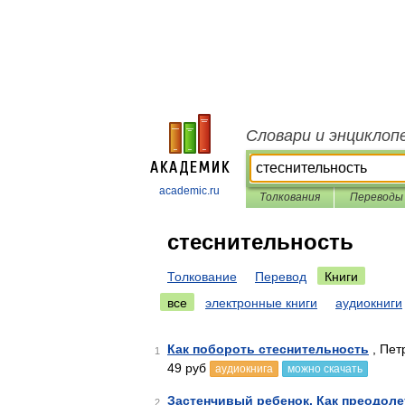
Словари и энциклоп
academic.ru
Толкования
Переводы
стеснительность
Толкование
Перевод
Книги
все
электронные книги
аудиокниги
Как побороть стеснительность
, Пет
1
49 руб
аудиокнига
можно скачать
Застенчивый ребенок. Как преодоле
2