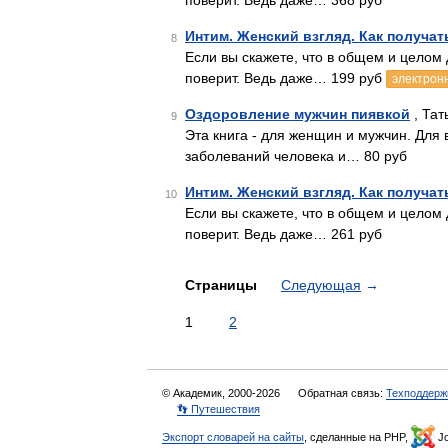
поверит. Ведь даже… 368 руб
Интим. Женский взгляд. Как получа
8
Если вы скажете, что в общем и целом 
поверит. Ведь даже… 199 руб
электрон
Оздоровление мужчин пиявкой
, Тат
9
Эта книга - для женщин и мужчин. Для
заболеваний человека и… 80 руб
Интим. Женский взгляд. Как получат
10
Если вы скажете, что в общем и целом 
поверит. Ведь даже… 261 руб
Страницы
Следующая
→
1
2
© Академик, 2000-2026
Обратная связь:
Техподдерж
👣 Путешествия
Экспорт словарей на сайты
, сделанные на PHP,
Jo